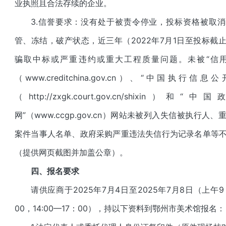
业执照且合法存续的企业。
3.信誉要求：没有处于被责令停业，投标资格被取
管、冻结，破产状态，近三年（202
2
年
7
月
1
日至投标截
骗取中标或严重违约或重大工程质量问题。未被“信用
（www.creditchina.gov.cn）、“中国执行信
（http://zxgk.court.gov.cn/shixin
）
和“中国
网”（www.ccgp.gov.cn）网站未被列入失信被执行人
案件当事人名单、政府采购严重违法失信行为记录名单等
（提供网页截图并加盖公章）。
四
、报名要求
请供应商于2025年
7
月
4
日至2025年
7
月
8
日（上午9
00，
14:00—
17：00），持以下资料到鄂州市
美术馆
报名：