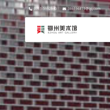
0711-5912940
386196819@qq.com