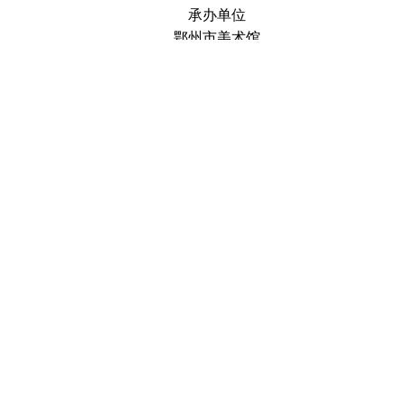
承办单位
鄂州市美术馆
信公众号
联系
友情链接
湖北省鄂州市鄂城区古
中国美术馆
城路129号， 邮编
湖北美术馆
436000
鄂州市文化和
旅游局
邮件：
386196819@qq.com
鄂州市博物馆
电话：
0711-5912940