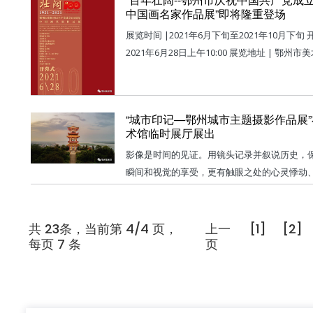
中国画名家作品展”即将隆重登场
展览时间 |2021年6月下旬至2021年10月下旬 开幕时间 |
2021年6月28日上午10:00 展览地址 | 鄂州市美术馆5层2号
展厅 （鄂州市鄂城区古城路129号） 艺术指导单位 | 湖北
省美术院 主办单位 | 中共鄂州市委宣传部 鄂州市文化和
旅游局 承办单位 | 鄂州市美术馆 策展人 | 左奇卉\柳秀林
“城市印记—鄂州城市主题摄影作品展
展览前言 一百年前，一艘红船承载着民族希望，从嘉兴南
术馆临时展厅展出
湖驶出，穿越了饱经磨砺...
影像是时间的见证。用镜头记录并叙说历史，
瞬间和视觉的享受，更有触眼之处的心灵悸动
的隽永回味。每一个瞬间都在讲述着一个故事
的沉寂或辉煌，用生活的细腻呈现时代变迁和
社会发展。这些痕迹聚合在一起，就是城市的印记。
共 23条，当前第 4/4 页，
上一
[1]
[2]
每页 7 条
页
历史都是当代史，所有的今天就是明天。 新中国成立后，
鄂州人民和着时代节拍。在社会主义建设的大
踏浪前行，开辟壮阔征程，实现...